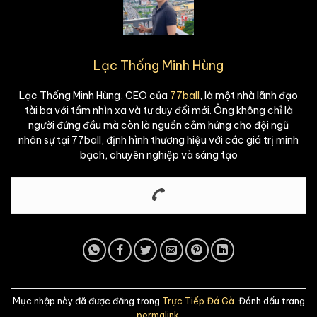
Lạc Thống Minh Hùng
Lạc Thống Minh Hùng, CEO của
77ball
, là một nhà lãnh đạo
tài ba với tầm nhìn xa và tư duy đổi mới. Ông không chỉ là
người đứng đầu mà còn là nguồn cảm hứng cho đội ngũ
nhân sự tại 77ball, định hình thương hiệu với các giá trị minh
bạch, chuyên nghiệp và sáng tạo
Mục nhập này đã được đăng trong
Trực Tiếp Đá Gà
. Đánh dấu trang
permalink
.