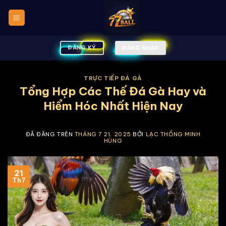
Chuyển
đến
nội
dung
ĐĂNG KÝ
ĐĂNG NHẬP
TRỰC TIẾP ĐÁ GÀ
Tổng Hợp Các Thế Đá Gà Hay và
Hiểm Hóc Nhất Hiện Nay
ĐÃ ĐĂNG TRÊN
THÁNG 7 21, 2025
BỞI
LẠC THỐNG MINH
HÙNG
21
Th7