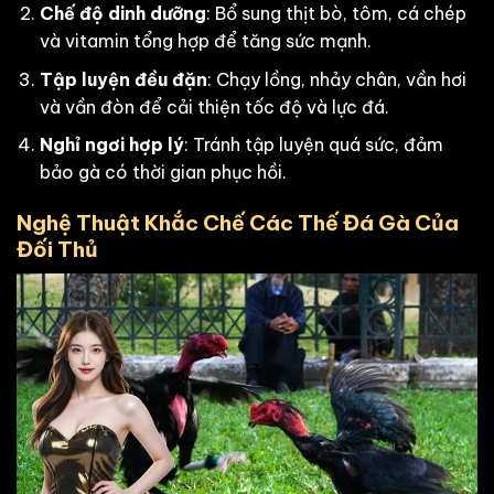
Chế độ dinh dưỡng
: Bổ sung thịt bò, tôm, cá chép
và vitamin tổng hợp để tăng sức mạnh.
Tập luyện đều đặn
: Chạy lồng, nhảy chân, vần hơi
và vần đòn để cải thiện tốc độ và lực đá.
Nghỉ ngơi hợp lý
: Tránh tập luyện quá sức, đảm
bảo gà có thời gian phục hồi.
Nghệ Thuật Khắc Chế Các Thế Đá Gà Của
Đối Thủ