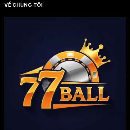
VỀ CHÚNG TÔI