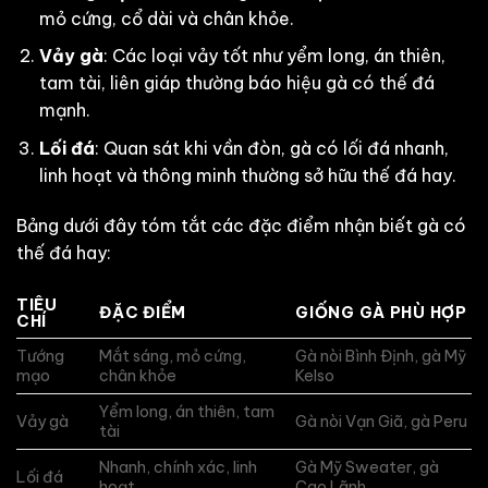
mỏ cứng, cổ dài và chân khỏe.
Vảy gà
: Các loại vảy tốt như yểm long, án thiên,
tam tài, liên giáp thường báo hiệu gà có thế đá
mạnh.
Lối đá
: Quan sát khi vần đòn, gà có lối đá nhanh,
linh hoạt và thông minh thường sở hữu thế đá hay.
Bảng dưới đây tóm tắt các đặc điểm nhận biết gà có
thế đá hay:
TIÊU
ĐẶC ĐIỂM
GIỐNG GÀ PHÙ HỢP
CHÍ
Tướng
Mắt sáng, mỏ cứng,
Gà nòi Bình Định, gà Mỹ
mạo
chân khỏe
Kelso
Yểm long, án thiên, tam
Vảy gà
Gà nòi Vạn Giã, gà Peru
tài
Nhanh, chính xác, linh
Gà Mỹ Sweater, gà
Lối đá
hoạt
Cao Lãnh