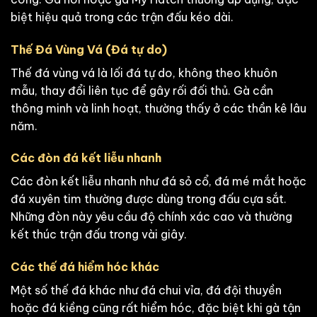
biệt hiệu quả trong các trận đấu kéo dài.
Thế Đá Vùng Vá (Đá tự do)
Thế đá vùng vá là lối đá tự do, không theo khuôn
mẫu, thay đổi liên tục để gây rối đối thủ. Gà cần
thông minh và linh hoạt, thường thấy ở các thần kê lâu
năm.
Các đòn đá kết liễu nhanh
Các đòn kết liễu nhanh như đá sỏ cổ, đá mé mắt hoặc
đá xuyên tim thường được dùng trong đấu cựa sắt.
Những đòn này yêu cầu độ chính xác cao và thường
kết thúc trận đấu trong vài giây.
Các thế đá hiểm hóc khác
Một số thế đá khác như đá chui vỉa, đá đội thuyền
hoặc đá kiềng cũng rất hiểm hóc, đặc biệt khi gà tận