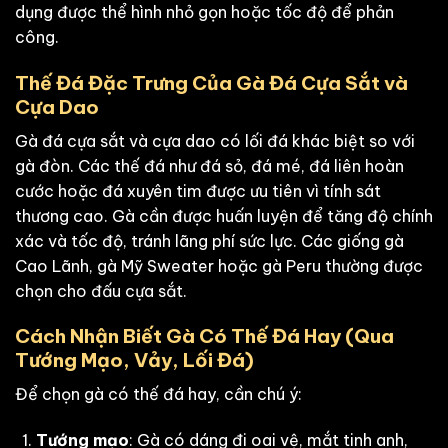
dụng được thể hình nhỏ gọn hoặc tốc độ để phản
công.
Thế Đá Đặc Trưng Của Gà Đá Cựa Sắt và
Cựa Dao
Gà đá cựa sắt và cựa dao có lối đá khác biệt so với
gà đòn. Các thế đá như đá sỏ, đá mé, đá liên hoàn
cước hoặc đá xuyên tim được ưu tiên vì tính sát
thương cao. Gà cần được huấn luyện để tăng độ chính
xác và tốc độ, tránh lãng phí sức lực. Các giống gà
Cao Lãnh, gà Mỹ Sweater hoặc gà Peru thường được
chọn cho đấu cựa sắt.
Cách Nhận Biết Gà Có Thế Đá Hay (Qua
Tướng Mạo, Vảy, Lối Đá)
Để chọn gà có thế đá hay, cần chú ý:
Tướng mạo
: Gà có dáng đi oai vệ, mắt tinh anh,