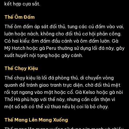
kết hợp cựa sắt.
Thế Ôm Đấm
Thế ôm đấm áp sát đối thủ, tung các cú đấm vào vai,
lườn hoặc nách, không cho đối thủ cơ hội phản công.
Có hai kiểu: ôm đấm đầu cánh và ôm đấm lườn. Gà
Mỹ Hatch hoặc gà Peru thường sử dụng lối đá này, gây
xuất huyết nội tạng hoặc gãy cánh.
Thế Chạy Kiệu
Thế chạy kiệu là lối đá phòng thủ, di chuyển vòng
quanh để tránh giao tranh trực diện, chờ đối thủ mệt
rồi tạt ngang vào mặt hoặc cổ. Gà Kelso hoặc gà nòi
Thổ Hà phù hợp với thế này, nhưng cần cẩn thận vì
một số sới có thể xử thua nếu bị coi là bỏ chạy.
Thế Mang Lên Mang Xuống